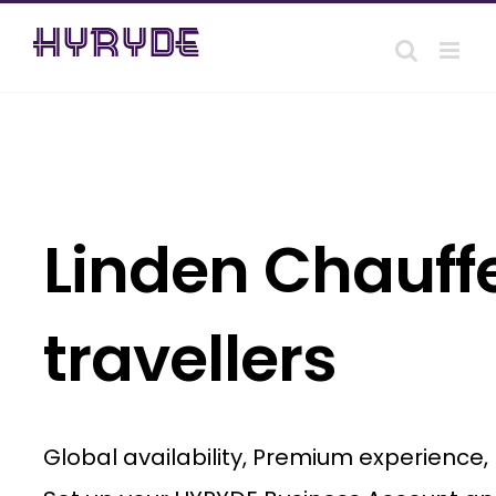
Skip
to
content
Linden Chauffe
travellers
Global availability, Premium experience