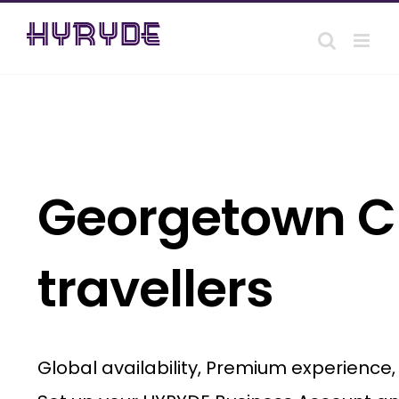
Skip
to
content
Georgetown Ch
travellers
Global availability, Premium experience