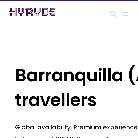
Skip
to
content
Barranquilla (
travellers
Global availability, Premium experienc